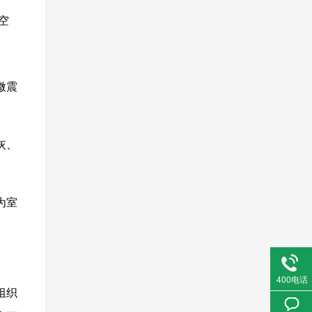
空
微震
灰、
为室
400电话
组织