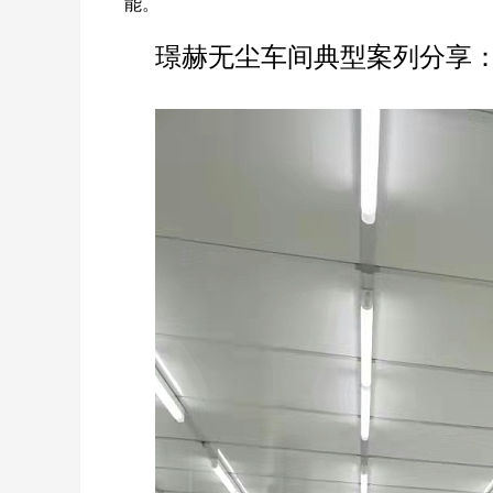
能。
璟赫无尘车间典型案列分享