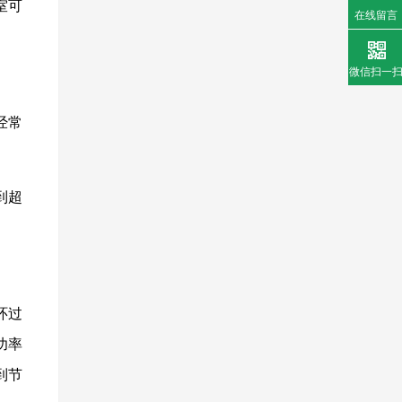
室可
在线留言
微信扫一
经常
到超
环过
功率
到节